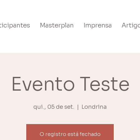
ticipantes
Masterplan
Imprensa
Artig
Evento Teste
qui., 05 de set.
  |  
Londrina
O registro está fechado