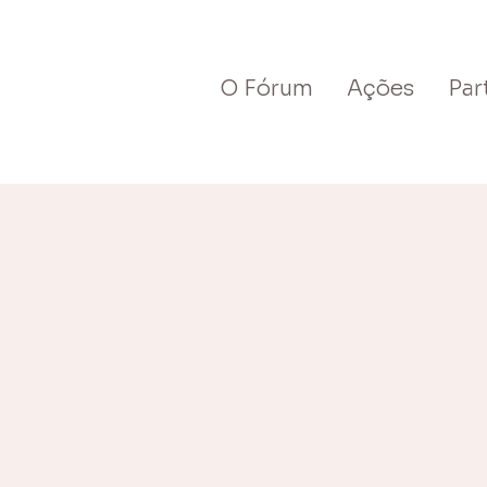
O Fórum
Ações
Par