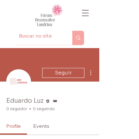
Mais ações
Seguir
Editor
Administrador
Eduardo Luz
0 seguidor
0 seguindo
Profile
Events